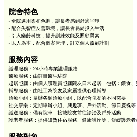
院舍特色
- 
- 
- 
- 
以人為本，配合個案管理，訂立個人照顧計劃
服務內容
護理服務
：
24小時專業護理服務
醫療服務
：
由註冊醫生駐院
起居照顧
：由個人護理員照顧院友日常起居，包括：餵食、
輔導服務
：由社工為院友及家屬提供心理輔導
治療小組
：舉辦各類治療小組，以配合院友的不同需
要
社交康樂
：定期舉辦小組、興趣班、戶外活動、節日慶祝等
護送服務
：備有院車，接載院友
前往診治及戶外活動
護老者服務
：
提供短暫住宿服務、健康講座等，舒緩護老者
服務對象